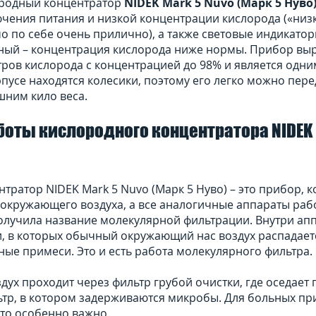
ородный концентратор
NIDEK Mark 5 Nuvo (Марк 5 Нуво
чения питания и низкой концентрации кислорода («низк
амо по себе очень прилично), а также световые индикато
асный – концентрация кислорода ниже нормы. Прибор вы
тров кислорода с концентрацией до 98% и является одн
рпусе находятся колесики, поэтому его легко можно пере
шним кило веса.
боты кислородного концентратора NIDEK 
тратор NIDEK Mark 5 Nuvo (Марк 5 Нуво) – это прибор, 
 окружающего воздуха, а все аналогичные аппараты раб
получила название молекулярной фильтрации. Внутри ап
, в которых обычный окружающий нас воздух распадаетс
ные примеси. Это и есть работа молекулярного фильтра.
ух проходит через фильтр грубой очистки, где оседает п
тр, в котором задерживаются микробы. Для больных пр
то особенно важно.