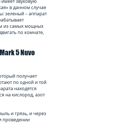
)
имеет звуковую
ая» в данном случае
ры: зеленый – аппарат
рабатывает
им из самых мощных
двигать по комнате,
Mark 5 Nuvo
который получает
отают по одной и той
парата находятся
я на кислород, азот
ыль и грязь, и через
и проведении