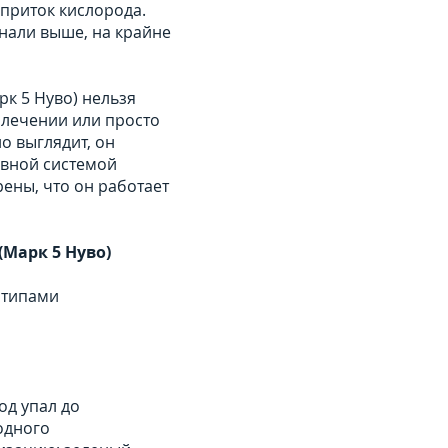
приток кислорода.
знали выше, на крайне
рк 5 Нуво) нельзя
 лечении или просто
о выглядит, он
ивной системой
рены, что он работает
Марк 5 Нуво)
 типами
я.
од упал до
одного