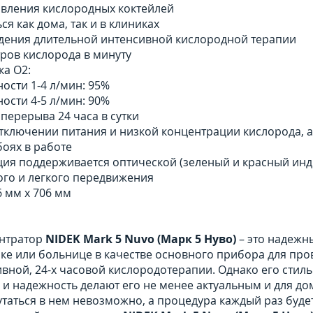
овления кислородных коктейлей
я как дома, так и в клиниках
дения длительной интенсивной кислородной терапии
тров кислорода в минуту
а О2:
ости 1-4 л/мин: 95%
ости 4-5 л/мин: 90%
перерыва 24 часа в сутки
тключении питания и низкой концентрации кислорода, а
боях в работе
ция поддерживается оптической (зеленый и красный ин
ого и легкого передвижения
6 мм х 706 мм
нтратор
NIDEK Mark 5 Nuvo (Марк 5 Нуво)
– это надежн
ике или больнице в качестве основного прибора для пр
ивной, 24-х часовой кислородотерапии. Однако его стил
 и надежность делают его не менее актуальным и для д
утаться в нем невозможно, а процедура каждый раз буд