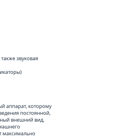
 также звуковая
дикаторы)
ый аппарат, которому
оведения постоянной,
ьный внешний вид,
омашнего
ет максимально