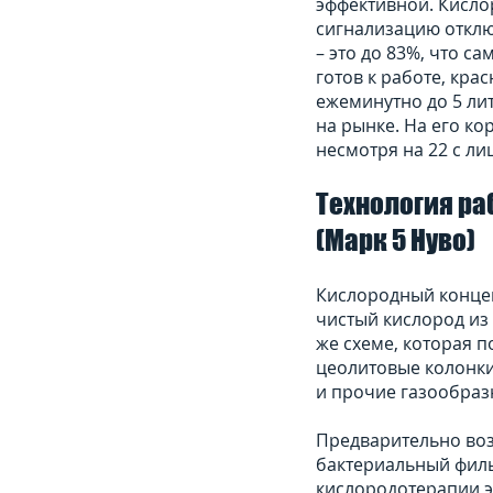
эффективной. Кисл
сигнализацию отклю
– это до 83%, что с
готов к работе, кр
ежеминутно до 5 ли
на рынке. На его ко
несмотря на 22 с ли
Технология ра
(Марк 5 Нуво)
Кислородный концен
чистый кислород из
же схеме, которая 
цеолитовые колонки
и прочие газообраз
Предварительно возд
бактериальный филь
кислородотерапии э