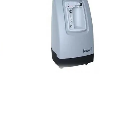
М
Я ИНФОРМАЦИЯ
л. Кропоткина, д. 136
135 33 94