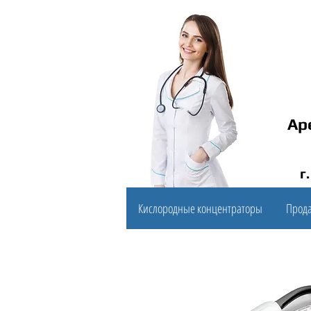
Ар
г
Кислородные концентраторы
Прод