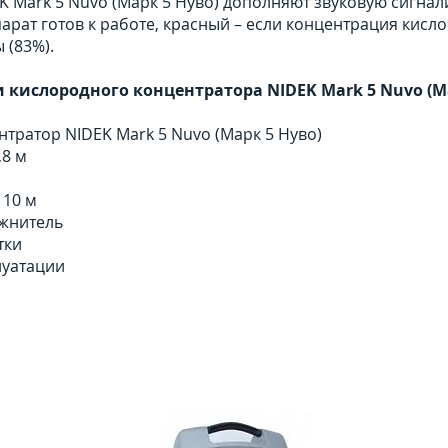
K Mark 5 Nuvo (Марк 5 Нуво) дополняют звуковую сигна
парат готов к работе, красный – если концентрация кисл
 (83%).
 кислородного концентратора NIDEK Mark 5 Nuvo (Ма
тратор NIDEK Mark 5 Nuvo (Марк 5 Нуво)
,8 м
 10 м
жнитель
тки
луатации