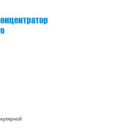
онцентратор
vo
екулярной