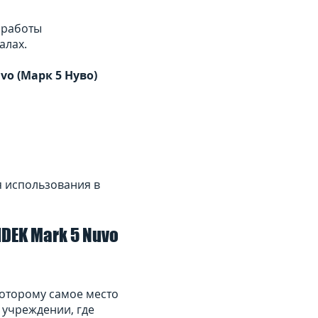
 работы
алах.
o (Марк 5 Нуво)
ти перерывов.
я использования в
EK Mark 5 Nuvo
которому самое место
 учреждении, где