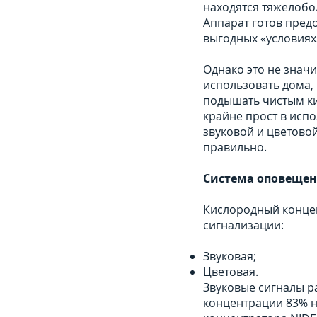
находятся тяжелобо
Аппарат готов предо
выгодных «условиях
Однако это не значи
использовать дома,
подышать чистым ки
крайне прост в исп
звуковой и цветовой
правильно.
Система оповещени
Кислородный концен
сигнализации:
Звуковая;
Ц
Звуковые сигналы ра
концентрации 83% н