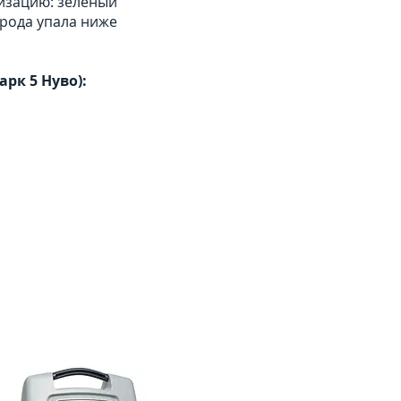
лизацию: зеленый
орода упала ниже
рк 5 Нуво):